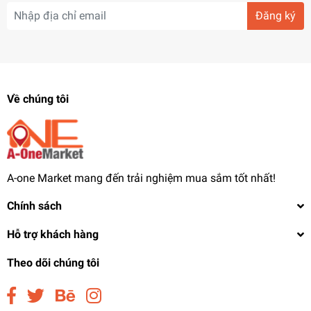
👀 Thu hút ánh nhìn: ánh sáng LED nổi bật biến bàn thành tâm
Đăng ký
điểm căn phòng.
🛡️ Tiện dụng & bền bỉ: khung inox mạ titan chắc chắn, mặt kính/
đá marble dễ vệ sinh.
🎶 Gia tăng giá trị dịch vụ: nâng cao trải nghiệm, giữ chân khách
Về chúng tôi
hàng quay lại.
A-one Market mang đến trải nghiệm mua sắm tốt nhất!
Chính sách
Hỗ trợ khách hàng
Theo dõi chúng tôi