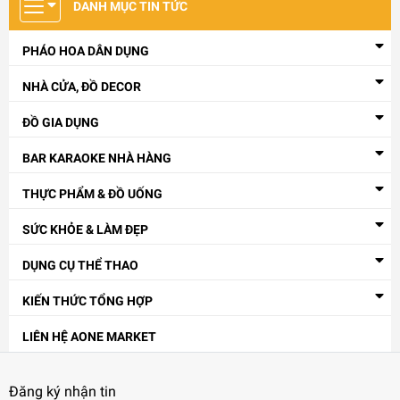
DANH MỤC TIN TỨC
PHÁO HOA DÂN DỤNG
NHÀ CỬA, ĐỒ DECOR
ĐỒ GIA DỤNG
Thông số sản phẩm
BAR KARAOKE NHÀ HÀNG
Mã sản phẩm: MS033
THỰC PHẨM & ĐỒ UỐNG
Chất liệu: Inox mạ titan + mặt kính/ đá marble
Kích thước: 1200 × 650 × 550 mm (tùy chỉnh theo yêu cầu)
SỨC KHỎE & LÀM ĐẸP
Màu sắc: Vàng ánh kim, xanh ánh kim (LED xanh/ trắng
nổi bật)
DỤNG CỤ THỂ THAO
Ứng dụng: Phòng karaoke thương mại, lounge, bar cao cấp
KIẾN THỨC TỔNG HỢP
Lợi ích khi sở hữu
LIÊN HỆ AONE MARKET
🏢 Tạo không gian chuyên nghiệp: giúp phòng karaoke, lounge
hay bar nâng tầm đẳng cấp.
Đăng ký nhận tin