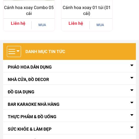
Cánh hoa xoay Combo 05
Cánh hoa xoay 01 túi (01
cái
cái)
Liên hệ
Liên hệ
MUA
MUA
DANH MỤC TIN TỨC
PHÁO HOA DÂN DỤNG
NHÀ CỬA, ĐỒ DECOR
ĐỒ GIA DỤNG
BAR KARAOKE NHÀ HÀNG
THỰC PHẨM & ĐỒ UỐNG
SỨC KHỎE & LÀM ĐẸP