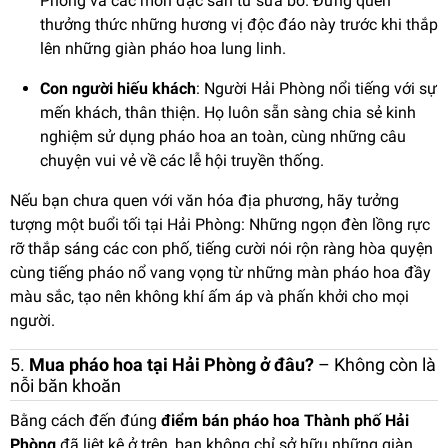
Phòng và các món đặc sản từ sữa bò. Đừng quên
thưởng thức những hương vị độc đáo này trước khi thắp
lên những giàn pháo hoa lung linh.
Con người hiếu khách
: Người Hải Phòng nổi tiếng với sự
mến khách, thân thiện. Họ luôn sẵn sàng chia sẻ kinh
nghiệm sử dụng pháo hoa an toàn, cùng những câu
chuyện vui vẻ về các lễ hội truyền thống.
Nếu bạn chưa quen với văn hóa địa phương, hãy tưởng
tượng một buổi tối tại Hải Phòng: Những ngọn đèn lồng rực
rỡ thắp sáng các con phố, tiếng cười nói rộn ràng hòa quyện
cùng tiếng pháo nổ vang vọng từ những màn pháo hoa đầy
màu sắc, tạo nên không khí ấm áp và phấn khởi cho mọi
người.
5.
Mua pháo hoa tại Hải Phòng ở đâu?
– Không còn là
nỗi băn khoăn
Bằng cách đến đúng
điểm bán pháo hoa Thành phố Hải
Phòng
đã liệt kê ở trên, bạn không chỉ sở hữu những giàn