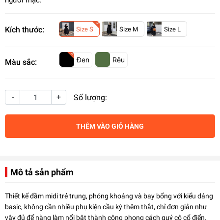
người mặc.
Kích thước:
S
Size S
M
Size M
L
Size L
Đen
Rêu
Màu sắc:
-
+
Số lượng:
THÊM VÀO GIỎ HÀNG
Mô tả sản phẩm
Thiết kế đầm midi trẻ trung, phóng khoáng và bay bổng với kiểu dáng
basic, không cần nhiều phụ kiện cầu kỳ thêm thắt, chỉ đơn giản như
vậy đủ để nàng làm nổi bật thành công phong cách quý cô cổ điển.