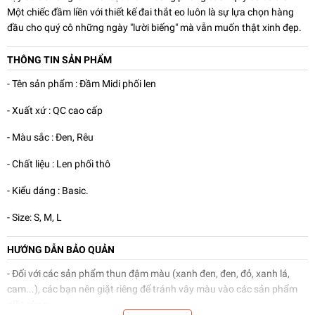
Một chiếc đầm liền với thiết kế đai thắt eo luôn là sự lựa chọn hàng
đầu cho quý cô những ngày "lười biếng" mà vẫn muốn thật xinh đẹp.
THÔNG TIN SẢN PHẨM
- Tên sản phẩm : Đầm Midi phối len
- Xuất xứ : QC cao cấp
- Màu sắc : Đen, Rêu
- Chất liệu : Len phối thô
- Kiểu dáng : Basic.
- Size: S, M, L
HƯỚNG DẪN BẢO QUẢN
- Đối với các sản phẩm thun đậm màu (xanh đen, đen, đỏ, xanh lá,
cam...), các bạn nên giặt riêng để tránh vây màu vào các sản phẩm
giặt cùng.