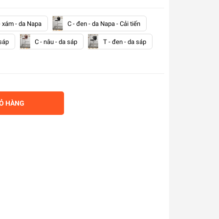
- xám - da Napa
C - đen - da Napa - Cải tiến
 sáp
C - nâu - da sáp
T - đen - da sáp
IỎ HÀNG