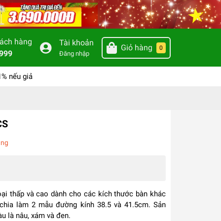
hách hàng
Tài khoản
Giỏ hàng
0
999
Đăng nhập
1% nếu giả
CS
àng
oại thấp và cao dành cho các kích thước bàn khác
chia làm 2 mẫu đường kính 38.5 và 41.5cm. Sản
u là nâu, xám và đen.