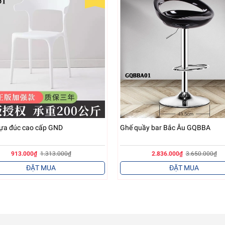
ựa đúc cao cấp GND
Ghế quầy bar Bắc Âu GQBBA
Đệm cao su thoáng khí, êm ái, dễ chịu
913.000₫
1.313.000₫
2.836.000₫
3.650.000₫
đệm cao su GQBCS
ĐẶT MUA
ĐẶT MUA
g gỉ