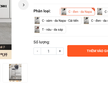
Phân loại:
C - đen - da Napa
C 
C - xám - da Napa - Cải tiến
C - đen - da
T - nâu - da sáp
Số lượng:
-
+
THÊM VÀO G