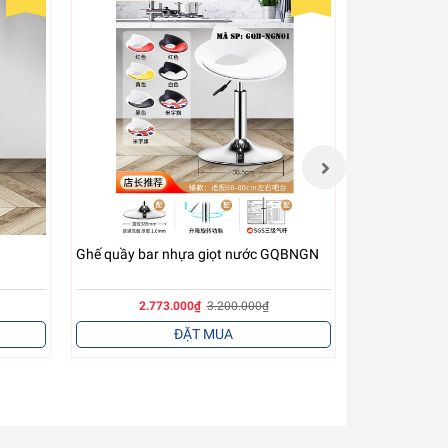
Ghế quầy bar nhựa giọt nước GQBNGN
Ghế quầy bar
2.773.000₫
3.200.000₫
2.8
ĐẶT MUA