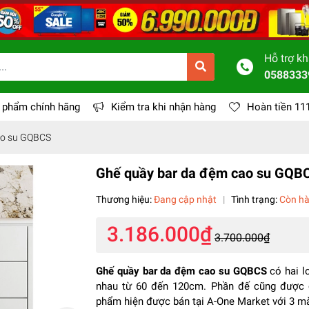
Hỗ trợ k
0588333
 phẩm chính hãng
Kiểm tra khi nhận hàng
Hoàn tiền 11
ao su GQBCS
Ghế quầy bar da đệm cao su GQB
Thương hiệu:
Đang cập nhật
|
Tình trạng:
Còn h
3.186.000₫
3.700.000₫
Ghế quầy bar da đệm cao su GQBCS
có hai l
nhau từ 60 đến 120cm. Phần đế cũng được 
phẩm hiện được bán tại A-One Market với 3 mà