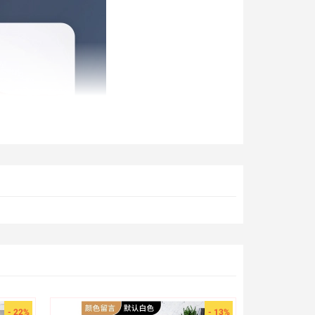
- 22%
- 13%