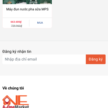
Máy đun nước pha sữa MPS
663.600₫
MUA
729.960₫
Đăng ký nhận tin
Đăng ký
Về chúng tôi