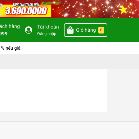
hách hàng
Tài khoản
Giỏ hàng
0
999
Đăng nhập
1% nếu giả