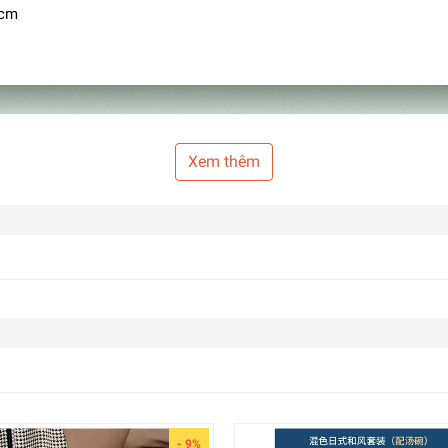
5cm
Xem thêm
- 9%