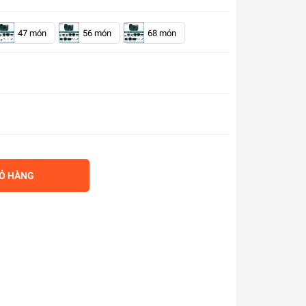
47 món
56 món
68 món
IỎ HÀNG