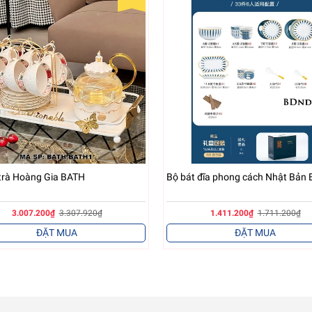
trà Hoàng Gia BATH
Bộ bát đĩa phong cách Nhật Bản
3.007.200₫
3.307.920₫
1.411.200₫
1.711.200₫
ĐẶT MUA
ĐẶT MUA