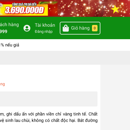
hách hàng
Tài khoản
Giỏ hàng
0
999
Đăng nhập
1% nếu giả
àng
 ghi dấu ấn với phần viền chỉ vàng tinh tế. Chất
vệ sinh lau chùi, không có chất độc hại. Bát đường