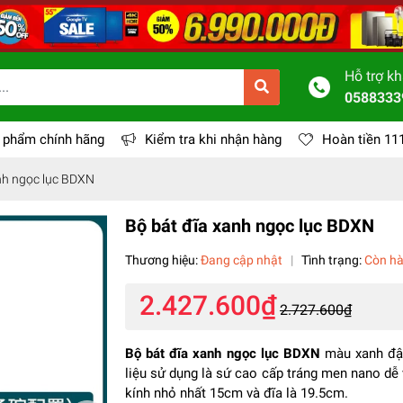
Hỗ trợ k
0588333
 phẩm chính hãng
Kiểm tra khi nhận hàng
Hoàn tiền 11
nh ngọc lục BDXN
Bộ bát đĩa xanh ngọc lục BDXN
Thương hiệu:
Đang cập nhật
|
Tình trạng:
Còn h
2.427.600₫
2.727.600₫
Bộ bát đĩa xanh ngọc lục BDXN
màu xanh đậm,
liệu sử dụng là sứ cao cấp tráng men nano dễ 
kính nhỏ nhất 15cm và đĩa là 19.5cm.