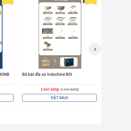
 BDNB
Bộ bát đĩa sứ Indochine BDI
Bộ bát đĩa h
2.847.600₫
3.147.600₫
1.5
ĐẶT MUA