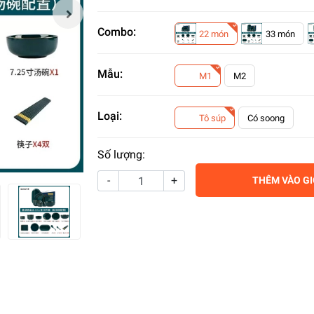
Combo:
22 món
33 món
Mẫu:
M1
M2
Loại:
Tô súp
Có soong
Số lượng:
-
+
THÊM VÀO G