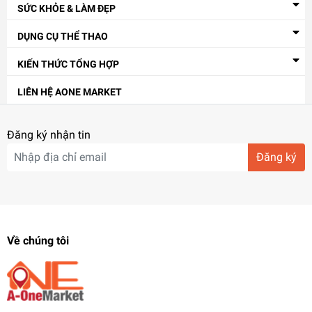
SỨC KHỎE & LÀM ĐẸP
DỤNG CỤ THỂ THAO
KIẾN THỨC TỔNG HỢP
LIÊN HỆ AONE MARKET
Đăng ký nhận tin
Đăng ký
Bộ sản phẩm được làm từ chất liệu hợp kim cao cấp, đảm bảo
an toàn tuyệt đối cho sức khỏe người dùng, có khả năng chống
ăn mòn tốt, độ bền cao.
Về chúng tôi