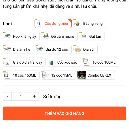
cho độ bền đẹp trong suốt thời gian sử dụng. Trong lượng của
từng sản phẩm khá nhẹ, dễ dàng vệ sinh, lau chùi.
Loại:
Cốc đựng xiên
Bát nghiêng
Hộp khăn giấy
Đế cắm micro
Gạt tàn
Đĩa ăn nhẹ
Giá đỡ 12 cốc
Đĩa sứ
Giá đỡ dĩa trái cây
Cốc xúc sắc
10 cốc 100ML
10 cốc 150ML
12 cốc 15ML
Combo CBKLX
-
+
Số lượng:
THÊM VÀO GIỎ HÀNG