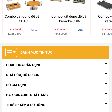
Để tạo ấn tượng với khách hàng và khẳng định thương hiệu của
mình, chúng tôi còn hỗ trợ in khắc logo bằng laser theo yêu cầu
Combo vật dụng để bàn
Combo vật dụng để bàn
Combo v
của khách hàng. Bộ sản phẩm combo vật dụng phòng chắc chắn
CBTC
karaoke CBIN
kar
sẽ góp phần nâng cao chất lượng dịch vụ cho cơ sở kinh doanh
của bạn.
1.327.200₫
462.000₫
571.200
MUA
MUA
1.725.360₫
642.000₫
811.20
DANH MỤC TIN TỨC
PHÁO HOA DÂN DỤNG
NHÀ CỬA, ĐỒ DECOR
ĐỒ GIA DỤNG
BAR KARAOKE NHÀ HÀNG
THỰC PHẨM & ĐỒ UỐNG