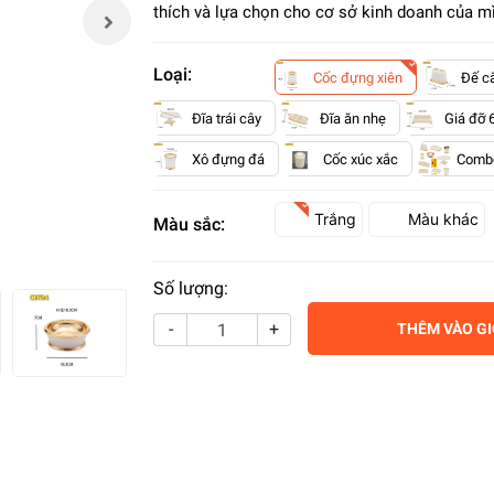
thích và lựa chọn cho cơ sở kinh doanh của m
Loại:
Cốc đựng xiên
Đế c
Đĩa trái cây
Đĩa ăn nhẹ
Giá đỡ 
Xô đựng đá
Cốc xúc xắc
Comb
Trắng
Màu khác
Màu sắc:
Số lượng:
-
+
THÊM VÀO G