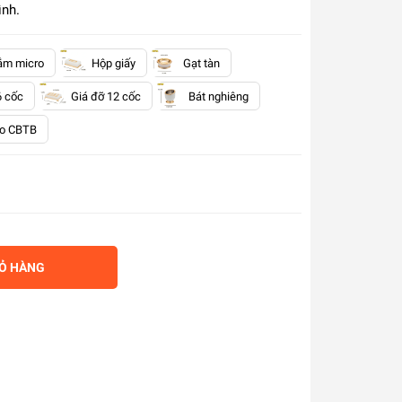
ình.
ắm micro
Hộp giấy
Gạt tàn
6 cốc
Giá đỡ 12 cốc
Bát nghiêng
o CBTB
IỎ HÀNG