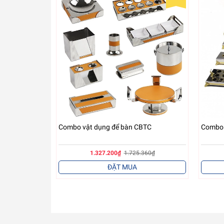
Combo vật dụng để bàn karaoke CBTB
được thiết
xuất sẽ hướng đến sự tối giản, chủ yếu nâng cao 
phù hợp với sở thích cũng như phù hợp từng không
Combo vật dụng để bàn CBTC
Combo 
1.327.200₫
1.725.360₫
ĐẶT MUA