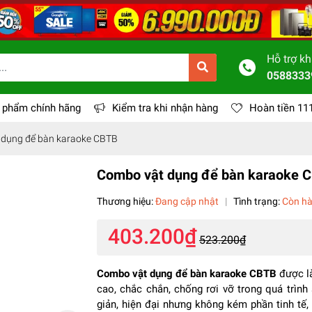
Hỗ trợ k
0588333
 phẩm chính hãng
Kiểm tra khi nhận hàng
Hoàn tiền 11
 dụng để bàn karaoke CBTB
Combo vật dụng để bàn karaoke 
Thương hiệu:
Đang cập nhật
|
Tình trạng:
Còn h
403.200₫
523.200₫
Combo vật dụng để bàn karaoke CBTB
được là
cao, chắc chắn, chống rơi vỡ trong quá trình
giản, hiện đại nhưng không kém phần tinh tế,