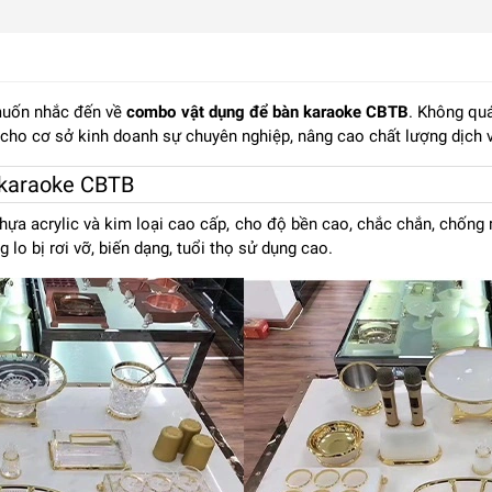
i muốn nhắc đến về
combo vật dụng để bàn karaoke CBTB
. Không quá
ho cơ sở kinh doanh sự chuyên nghiệp, nâng cao chất lượng dịch v
 karaoke CBTB
a acrylic và kim loại cao cấp, cho độ bền cao, chắc chắn, chống rơ
 lo bị rơi vỡ, biến dạng, tuổi thọ sử dụng cao.