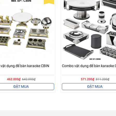
 kế theo phong cách hiện đại, đơn giản, không sử dụng các họa tiế
tính năng của vật dụng. Bộ sản phẩm
vật dụng bar, karaoke
mang đến 
 gian.
vật dụng để bàn karaoke CBIN
Combo vật dụng để bàn karaoke
462.000₫
642.000₫
571.200₫
811.200₫
ĐẶT MUA
ĐẶT MUA