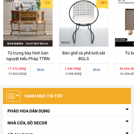
- 2%
- 28%
Tủ trưng bày hình bán
Bàn ghế cà phê lưới sắt
Tủ b
nguyệt kiểu Pháp TTBN
BGLS
17.472.000₫
1.048.908₫
40.656.0
MUA
MUA
17.872.000₫
1.448.908₫
41.056.0
DANH MỤC TIN TỨC
PHÁO HOA DÂN DỤNG
NHÀ CỬA, ĐỒ DECOR