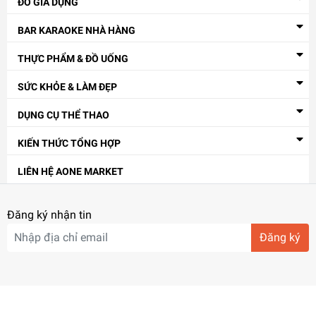
ĐỒ GIA DỤNG
BAR KARAOKE NHÀ HÀNG
THỰC PHẨM & ĐỒ UỐNG
SỨC KHỎE & LÀM ĐẸP
DỤNG CỤ THỂ THAO
KIẾN THỨC TỔNG HỢP
LIÊN HỆ AONE MARKET
Đăng ký nhận tin
Đăng ký