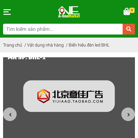
0
Trang chủ
/
Vật dụng nhà hàng
/
Biển hiệu đèn led BHL