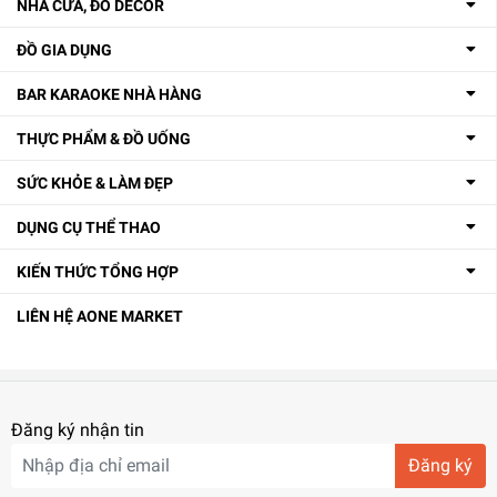
NHÀ CỬA, ĐỒ DECOR
ĐỒ GIA DỤNG
BAR KARAOKE NHÀ HÀNG
THỰC PHẨM & ĐỒ UỐNG
SỨC KHỎE & LÀM ĐẸP
DỤNG CỤ THỂ THAO
KIẾN THỨC TỔNG HỢP
LIÊN HỆ AONE MARKET
Đăng ký nhận tin
Đăng ký