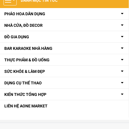
DANH MỤC TIN TỨC
PHÁO HOA DÂN DỤNG
NHÀ CỬA, ĐỒ DECOR
ĐỒ GIA DỤNG
BAR KARAOKE NHÀ HÀNG
THỰC PHẨM & ĐỒ UỐNG
SỨC KHỎE & LÀM ĐẸP
DỤNG CỤ THỂ THAO
KIẾN THỨC TỔNG HỢP
LIÊN HỆ AONE MARKET