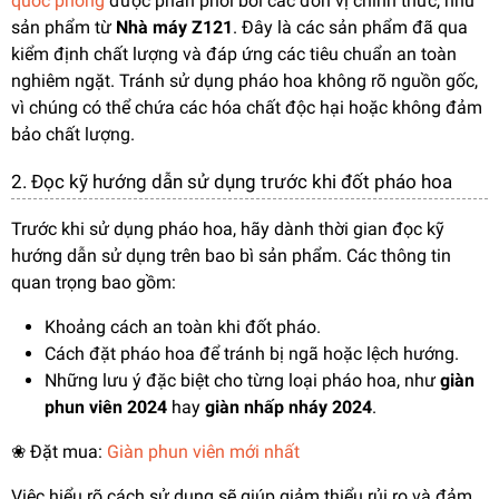
quốc phòng
được phân phối bởi các đơn vị chính thức, như
sản phẩm từ
Nhà máy Z121
. Đây là các sản phẩm đã qua
kiểm định chất lượng và đáp ứng các tiêu chuẩn an toàn
nghiêm ngặt. Tránh sử dụng pháo hoa không rõ nguồn gốc,
vì chúng có thể chứa các hóa chất độc hại hoặc không đảm
bảo chất lượng.
2. Đọc kỹ hướng dẫn sử dụng trước khi đốt pháo hoa
Trước khi sử dụng pháo hoa, hãy dành thời gian đọc kỹ
hướng dẫn sử dụng trên bao bì sản phẩm. Các thông tin
quan trọng bao gồm:
Khoảng cách an toàn khi đốt pháo.
Cách đặt pháo hoa để tránh bị ngã hoặc lệch hướng.
Những lưu ý đặc biệt cho từng loại pháo hoa, như
giàn
phun viên 2024
hay
giàn nhấp nháy 2024
.
❀ Đặt mua:
Giàn phun viên mới nhất
Việc hiểu rõ cách sử dụng sẽ giúp giảm thiểu rủi ro và đảm