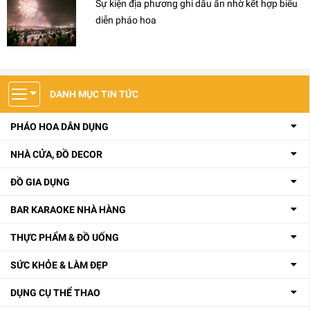
Sự kiện địa phương ghi dấu ấn nhờ kết hợp biểu
diễn pháo hoa
DANH MỤC TIN TỨC
PHÁO HOA DÂN DỤNG
NHÀ CỬA, ĐỒ DECOR
ĐỒ GIA DỤNG
BAR KARAOKE NHÀ HÀNG
THỰC PHẨM & ĐỒ UỐNG
SỨC KHỎE & LÀM ĐẸP
DỤNG CỤ THỂ THAO